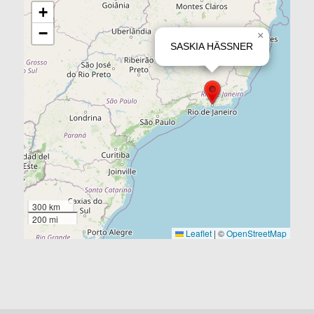
+
−
×
SASKIA HÄSSNER
300 km
200 mi
Leaflet
|
©
OpenStreetMap