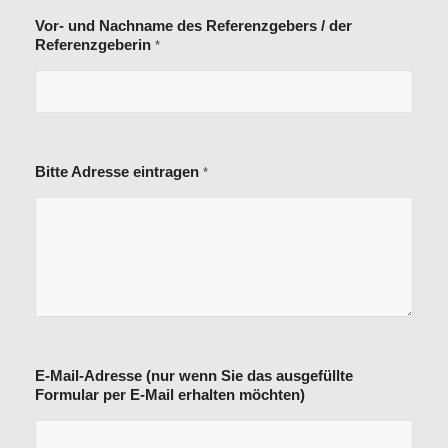
Vor- und Nachname des Referenzgebers / der
Referenzgeberin
*
*
Bitte Adresse eintragen
*
a
n
z
u
n
e
h
m
e
n
?
E-Mail-Adresse (nur wenn Sie das ausgefüllte
T
Formular per E-Mail erhalten möchten)
h
e
m