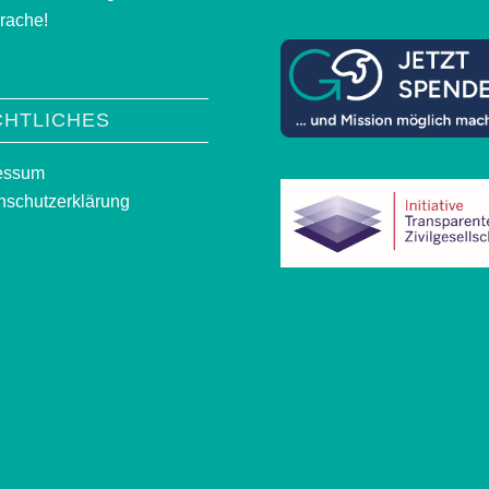
rache!
CHTLICHES
essum
nschutzerklärung