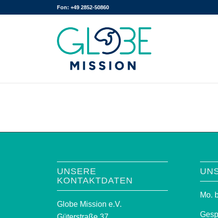
Fon: +49 2852-50860
UNSERE
UN
KONTAKTDATEN
Mo. b
Globe Mission e.V.
Gesp
Güterstraße 37