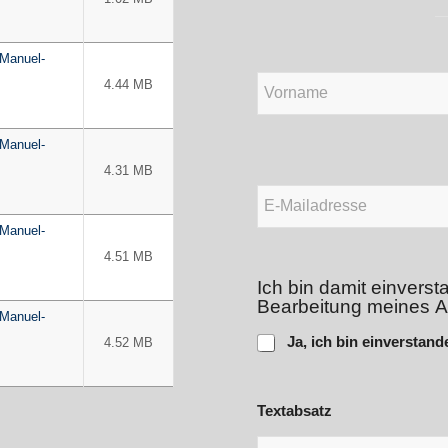
-Manuel-
N
4.44 MB
a
m
e
Vorname
-Manuel-
*
4.31 MB
E
-
M
-Manuel-
a
4.51 MB
i
Ich bin damit einver
l
Bearbeitung meines A
*
-Manuel-
Ja, ich bin einverstand
4.52 MB
Textabsatz