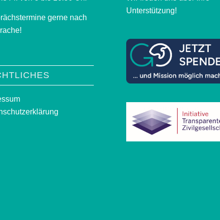
Unterstützung!
rächstermine gerne nach
rache!
CHTLICHES
essum
nschutzerklärung