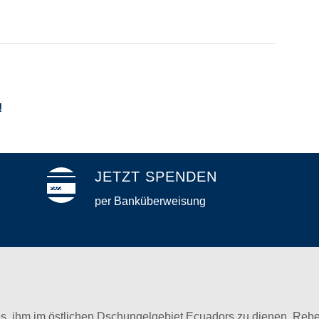
!
JETZT SPENDEN
per Banküberweisung
es, ihm im östlichen Dschungelgebiet Ecuadors zu dienen. Rebe