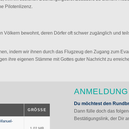
e Pilotenlizenz.
 Völkern bewohnt, deren Dörfer oft schwer zugänglich und teil
nen, indem wir ihnen durch das Flugzeug den Zugang zum Eva
igen ihre eigenen Stämme mit Gottes guter Nachricht zu erreich
ANMELDUNG 
Du möchtest den Rundbri
GRÖSSE
Dann fülle doch das folgen
Bestätigungslink, der Dir 
-Manuel-
1.02 MB